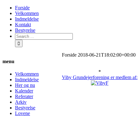
Skip
Forside
to
Velkommen
content
Indmeldelse
Kontakt
Bestyrelse
Search
for:
Forside
2018-06-21T18:02:00+00:00
menu
*
Velkommen
Viby Grundejerforening er medlem af:
Indmeldelse
Her og nu
Kalender
Referater
Arkiv
Bestyrelse
Lovene